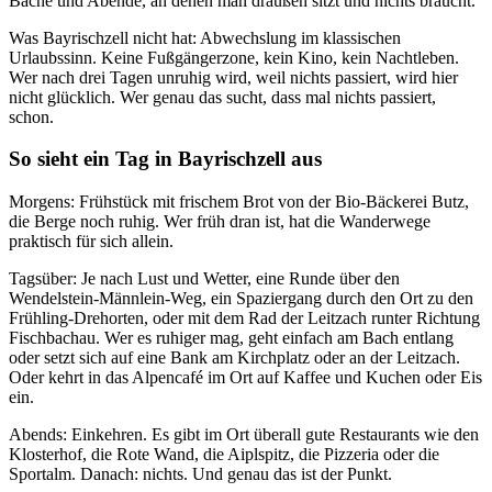
Bäche und Abende, an denen man draußen sitzt und nichts braucht.
Was Bayrischzell nicht hat: Abwechslung im klassischen
Urlaubssinn. Keine Fußgängerzone, kein Kino, kein Nachtleben.
Wer nach drei Tagen unruhig wird, weil nichts passiert, wird hier
nicht glücklich. Wer genau das sucht, dass mal nichts passiert,
schon.
So sieht ein Tag in Bayrischzell aus
Morgens: Frühstück mit frischem Brot von der Bio-Bäckerei Butz,
die Berge noch ruhig. Wer früh dran ist, hat die Wanderwege
praktisch für sich allein.
Tagsüber: Je nach Lust und Wetter, eine Runde über den
Wendelstein-Männlein-Weg, ein Spaziergang durch den Ort zu den
Frühling-Drehorten, oder mit dem Rad der Leitzach runter Richtung
Fischbachau. Wer es ruhiger mag, geht einfach am Bach entlang
oder setzt sich auf eine Bank am Kirchplatz oder an der Leitzach.
Oder kehrt in das Alpencafé im Ort auf Kaffee und Kuchen oder Eis
ein.
Abends: Einkehren. Es gibt im Ort überall gute Restaurants wie den
Klosterhof, die Rote Wand, die Aiplspitz, die Pizzeria oder die
Sportalm. Danach: nichts. Und genau das ist der Punkt.