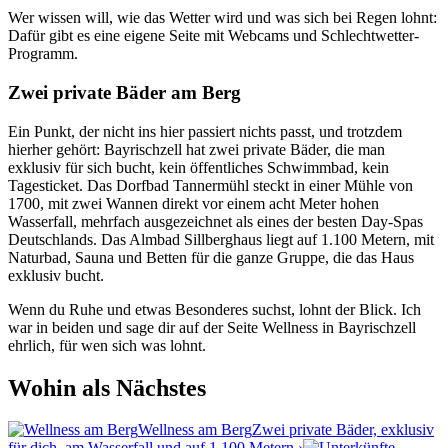
Wer wissen will, wie das Wetter wird und was sich bei Regen lohnt:
Dafür gibt es eine eigene Seite mit Webcams und Schlechtwetter-
Programm.
Zwei private Bäder am Berg
Ein Punkt, der nicht ins hier passiert nichts passt, und trotzdem
hierher gehört: Bayrischzell hat zwei private Bäder, die man
exklusiv für sich bucht, kein öffentliches Schwimmbad, kein
Tagesticket. Das Dorfbad Tannermühl steckt in einer Mühle von
1700, mit zwei Wannen direkt vor einem acht Meter hohen
Wasserfall, mehrfach ausgezeichnet als eines der besten Day-Spas
Deutschlands. Das Almbad Sillberghaus liegt auf 1.100 Metern, mit
Naturbad, Sauna und Betten für die ganze Gruppe, die das Haus
exklusiv bucht.
Wenn du Ruhe und etwas Besonderes suchst, lohnt der Blick. Ich
war in beiden und sage dir auf der Seite Wellness in Bayrischzell
ehrlich, für wen sich was lohnt.
Wohin als Nächstes
Wellness am Berg
Zwei private Bäder, exklusiv
für dich, am Wasserfall und auf 1.100 Metern.
›