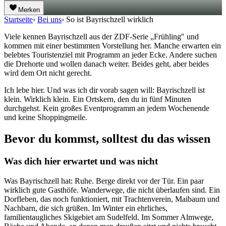
Merken
Startseite
›
Bei uns
›
So ist Bayrischzell wirklich
Viele kennen Bayrischzell aus der ZDF-Serie „Frühling" und
kommen mit einer bestimmten Vorstellung her. Manche erwarten ein
belebtes Touristenziel mit Programm an jeder Ecke. Andere suchen
die Drehorte und wollen danach weiter. Beides geht, aber beides
wird dem Ort nicht gerecht.
Ich lebe hier. Und was ich dir vorab sagen will: Bayrischzell ist
klein. Wirklich klein. Ein Ortskern, den du in fünf Minuten
durchgehst. Kein großes Eventprogramm an jedem Wochenende
und keine Shoppingmeile.
Bevor du kommst, solltest du das wissen
Was dich hier erwartet und was nicht
Was Bayrischzell hat: Ruhe. Berge direkt vor der Tür. Ein paar
wirklich gute Gasthöfe. Wanderwege, die nicht überlaufen sind. Ein
Dorfleben, das noch funktioniert, mit Trachtenverein, Maibaum und
Nachbarn, die sich grüßen. Im Winter ein ehrliches,
familientaugliches Skigebiet am Sudelfeld. Im Sommer Almwege,