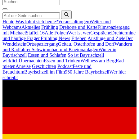
Heute
Was lohnt sich heute?
Veranstaltungen
Wetter und
Webcams
Aktuelles
Frühling
Drehorte und Karte
Filmspaziergang
mit Michael
Staffel 16
Alle Folgen
Wer ist wer
Gespräche
Drehtermine
und häufige Fragen
Frühling News
Erleben
Ausflüge und Ziele
Der
Wendelstein
Ortsspaziergang
Geitau, Osterhofen und Dorf
Wandern
und Radfahren
Schwimmbad und Kneippanlagen
Winter in
Bayrischzell
Essen und Schlafen
So ist Bayrischzell
wirklich
Übernachten
Essen und Trinken
Wellness am Berg
Rad
mieten
Anreise
Geschichten
Podcast
Feste und
Brauchtum
Bayrischzell im Film
950 Jahre Bayrischzell
Wer hier
schreibt