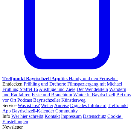
Treffpunkt Bayrischzell App
fürs Handy und den Fernseher
Entdecken
Frühling und Drehorte
Filmspaziergang mit Michael
Frühling Staffel 16
Ausflüge und Ziele
Der Wendelstein
Wandern
und Radfahren
Feste und Brauchtum
Winter in Bayrischzell
Bei uns
vor Ort
Podcast
Bayrischzeller Künstlerweg
Service
Was ist los?
Wetter
Anreise
Digitales Infoboard
Treffpunkt
App
Bayrischzell-Kalender
Community
Info
Wer hier schreibt
Kontakt
Impressum
Datenschutz
Cookie-
Einstellungen
Newsletter