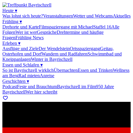
Heute
▾
Was lohnt sich heute?
Veranstaltungen
Wetter und Webcams
Aktuelles
Frühling
▾
Drehorte und Karte
Filmspaziergang mit Michael
Staffel 16
Alle
Folgen
Wer ist wer
Gespräche
Drehtermine und häufige
Fragen
Frühling News
Erleben
▾
Ausflüge und Ziele
Der Wendelstein
Ortsspaziergang
Geitau,
Osterhofen und Dorf
Wandern und Radfahren
Schwimmbad und
Kneippanlagen
Winter in Bayrischzell
Essen und Schlafen
▾
So ist Bayrischzell wirklich
Übernachten
Essen und Trinken
Wellness
am Berg
Rad mieten
Anreise
Geschichten
▾
Podcast
Feste und Brauchtum
Bayrischzell im Film
950 Jahre
Bayrischzell
Wer hier schreibt