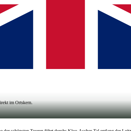
irekt im Ortskern.
ne der schönsten Touren führt durchs Kloo-Ascher-Tal entlang der Leitz