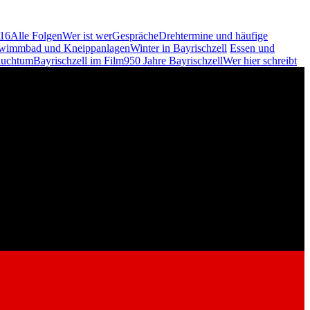
 16
Alle Folgen
Wer ist wer
Gespräche
Drehtermine und häufige
wimmbad und Kneippanlagen
Winter in Bayrischzell
Essen und
auchtum
Bayrischzell im Film
950 Jahre Bayrischzell
Wer hier schreibt