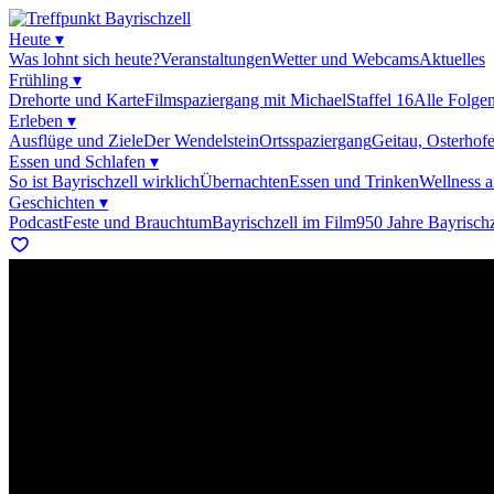
Heute
▾
Was lohnt sich heute?
Veranstaltungen
Wetter und Webcams
Aktuelles
Frühling
▾
Drehorte und Karte
Filmspaziergang mit Michael
Staffel 16
Alle Folge
Erleben
▾
Ausflüge und Ziele
Der Wendelstein
Ortsspaziergang
Geitau, Osterhof
Essen und Schlafen
▾
So ist Bayrischzell wirklich
Übernachten
Essen und Trinken
Wellness 
Geschichten
▾
Podcast
Feste und Brauchtum
Bayrischzell im Film
950 Jahre Bayrischz