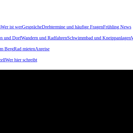
n
Wer ist wer
Gespräche
Drehtermine und häufige Fragen
Frühling News
en und Dorf
Wandern und Radfahren
Schwimmbad und Kneippanlagen
W
am Berg
Rad mieten
Anreise
ell
Wer hier schreibt