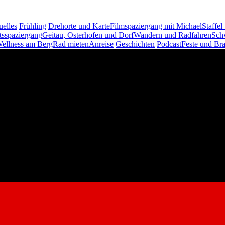
uelles
Frühling
Drehorte und Karte
Filmspaziergang mit Michael
Staffel
tsspaziergang
Geitau, Osterhofen und Dorf
Wandern und Radfahren
Sch
ellness am Berg
Rad mieten
Anreise
Geschichten
Podcast
Feste und Br