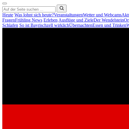
Heute
Was lohnt sich heute?
Veranstaltungen
Wetter und Webcams
Akt
Fragen
Frühling News
Erleben
Ausflüge und Ziele
Der Wendelstein
Or
Schlafen
So ist Bayrischzell wirklich
Übernachten
Essen und Trinken
W