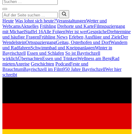
Heute
Was lohnt sich heute?
Veranstaltungen
Wetter und
Webcams
Aktuelles
Frühling
Drehorte und Karte
Filmspaziergang
mit Michael
Staffel 16
Alle Folgen
Wer ist wer
Gespräche
Drehtermine
und häufige Fragen
Frühling News
Erleben
Ausflüge und Ziele
Der
Wendelstein
Ortsspaziergang
Geitau, Osterhofen und Dorf
Wandern
und Radfahren
Schwimmbad und Kneippanlagen
Winter in
Bayrischzell
Essen und Schlafen
So ist Bayrischzell
wirklich
Übernachten
Essen und Trinken
Wellness am Berg
Rad
mieten
Anreise
Geschichten
Podcast
Feste und
Brauchtum
Bayrischzell im Film
950 Jahre Bayrischzell
Wer hier
schreibt