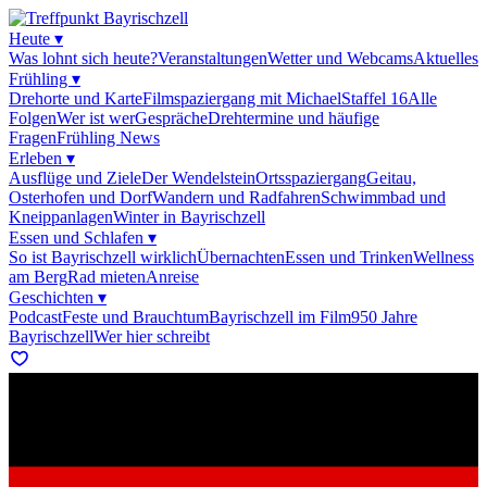
Heute
▾
Was lohnt sich heute?
Veranstaltungen
Wetter und Webcams
Aktuelles
Frühling
▾
Drehorte und Karte
Filmspaziergang mit Michael
Staffel 16
Alle
Folgen
Wer ist wer
Gespräche
Drehtermine und häufige
Fragen
Frühling News
Erleben
▾
Ausflüge und Ziele
Der Wendelstein
Ortsspaziergang
Geitau,
Osterhofen und Dorf
Wandern und Radfahren
Schwimmbad und
Kneippanlagen
Winter in Bayrischzell
Essen und Schlafen
▾
So ist Bayrischzell wirklich
Übernachten
Essen und Trinken
Wellness
am Berg
Rad mieten
Anreise
Geschichten
▾
Podcast
Feste und Brauchtum
Bayrischzell im Film
950 Jahre
Bayrischzell
Wer hier schreibt