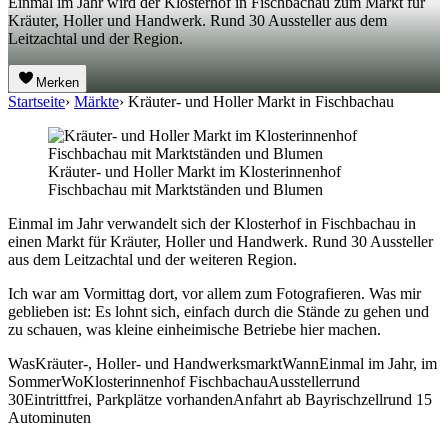
Einmal im Jahr wird der Klosterhof in Fischbachau zum Markt für
Kräuter, Holler und Handwerk. Rund 30 Aussteller aus dem
Leitzachtal und der Region.
Merken
Startseite
›
Märkte
›
Kräuter- und Holler Markt in Fischbachau
Kräuter- und Holler Markt im Klosterinnenhof
Fischbachau mit Marktständen und Blumen
Einmal im Jahr verwandelt sich der Klosterhof in Fischbachau in
einen Markt für Kräuter, Holler und Handwerk. Rund 30 Aussteller
aus dem Leitzachtal und der weiteren Region.
Ich war am Vormittag dort, vor allem zum Fotografieren. Was mir
geblieben ist: Es lohnt sich, einfach durch die Stände zu gehen und
zu schauen, was kleine einheimische Betriebe hier machen.
Was
Kräuter-, Holler- und Handwerksmarkt
Wann
Einmal im Jahr, im
Sommer
Wo
Klosterinnenhof Fischbachau
Aussteller
rund
30
Eintritt
frei, Parkplätze vorhanden
Anfahrt ab Bayrischzell
rund 15
Autominuten