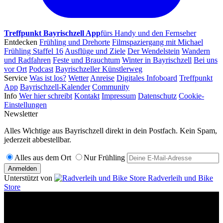
Treffpunkt Bayrischzell App
fürs Handy und den Fernseher
Entdecken
Frühling und Drehorte
Filmspaziergang mit Michael
Frühling Staffel 16
Ausflüge und Ziele
Der Wendelstein
Wandern
und Radfahren
Feste und Brauchtum
Winter in Bayrischzell
Bei uns
vor Ort
Podcast
Bayrischzeller Künstlerweg
Service
Was ist los?
Wetter
Anreise
Digitales Infoboard
Treffpunkt
App
Bayrischzell-Kalender
Community
Info
Wer hier schreibt
Kontakt
Impressum
Datenschutz
Cookie-
Einstellungen
Newsletter
Alles Wichtige aus Bayrischzell direkt in dein Postfach. Kein Spam,
jederzeit abbestellbar.
Alles aus dem Ort
Nur Frühling
Anmelden
Unterstützt von
Radverleih und Bike
Store