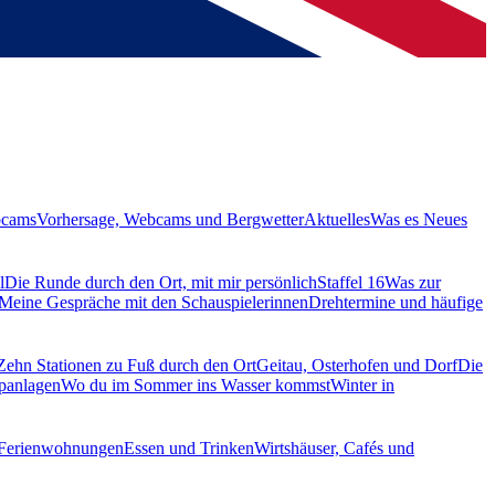
bcams
Vorhersage, Webcams und Bergwetter
Aktuelles
Was es Neues
l
Die Runde durch den Ort, mit mir persönlich
Staffel 16
Was zur
Meine Gespräche mit den Schauspielerinnen
Drehtermine und häufige
Zehn Stationen zu Fuß durch den Ort
Geitau, Osterhofen und Dorf
Die
panlagen
Wo du im Sommer ins Wasser kommst
Winter in
 Ferienwohnungen
Essen und Trinken
Wirtshäuser, Cafés und