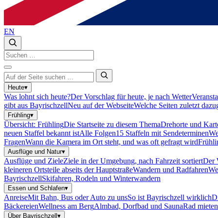
EN
Heute
▾
Was lohnt sich heute?
Der Vorschlag für heute, je nach Wetter
Veransta
gibt aus Bayrischzell
Neu auf der Webseite
Welche Seiten zuletzt daz
Frühling
▾
Übersicht: Frühling
Die Startseite zu diesem Thema
Drehorte und Kart
neuen Staffel bekannt ist
Alle Folgen
15 Staffeln mit Sendeterminen
We
Fragen
Wann die Kamera im Ort steht, und was oft gefragt wird
Frühl
Ausflüge und Natur
▾
Ausflüge und Ziele
Ziele in der Umgebung, nach Fahrzeit sortiert
Der 
kleineren Ortsteile abseits der Hauptstraße
Wandern und Radfahren
We
Bayrischzell
Skifahren, Rodeln und Winterwandern
Essen und Schlafen
▾
Anreise
Mit Bahn, Bus oder Auto zu uns
So ist Bayrischzell wirklich
Di
Bäckereien
Wellness am Berg
Almbad, Dorfbad und Sauna
Rad mieten
Über Bayrischzell
▾