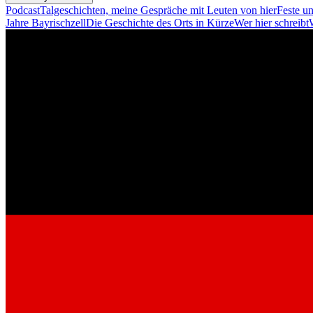
Podcast
Talgeschichten, meine Gespräche mit Leuten von hier
Feste u
Jahre Bayrischzell
Die Geschichte des Orts in Kürze
Wer hier schreibt