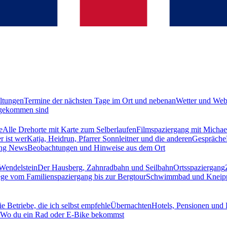
ltungen
Termine der nächsten Tage im Ort und nebenan
Wetter und We
ugekommen sind
e
Alle Drehorte mit Karte zum Selberlaufen
Filmspaziergang mit Michae
r ist wer
Katja, Heidrun, Pfarrer Sonnleitner und die anderen
Gespräche
ing News
Beobachtungen und Hinweise aus dem Ort
Wendelstein
Der Hausberg, Zahnradbahn und Seilbahn
Ortsspaziergang
ge vom Familienspaziergang bis zur Bergtour
Schwimmbad und Kneip
e Betriebe, die ich selbst empfehle
Übernachten
Hotels, Pensionen und
Wo du ein Rad oder E-Bike bekommst