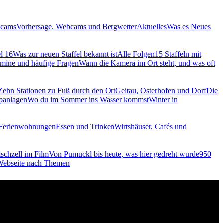
bcams
Vorhersage, Webcams und Bergwetter
Aktuelles
Was es Neues
el 16
Was zur neuen Staffel bekannt ist
Alle Folgen
15 Staffeln mit
rmine und häufige Fragen
Wann die Kamera im Ort steht, und was oft
Zehn Stationen zu Fuß durch den Ort
Geitau, Osterhofen und Dorf
Die
panlagen
Wo du im Sommer ins Wasser kommst
Winter in
 Ferienwohnungen
Essen und Trinken
Wirtshäuser, Cafés und
schzell im Film
Von Pumuckl bis heute, was hier gedreht wurde
950
 Webseite nach Themen