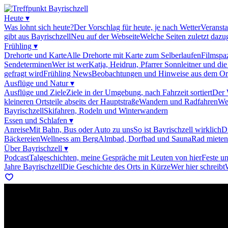
Heute
▾
Was lohnt sich heute?
Der Vorschlag für heute, je nach Wetter
Veransta
gibt aus Bayrischzell
Neu auf der Webseite
Welche Seiten zuletzt daz
Frühling
▾
Drehorte und Karte
Alle Drehorte mit Karte zum Selberlaufen
Filmspa
Sendeterminen
Wer ist wer
Katja, Heidrun, Pfarrer Sonnleitner und di
gefragt wird
Frühling News
Beobachtungen und Hinweise aus dem Or
Ausflüge und Natur
▾
Ausflüge und Ziele
Ziele in der Umgebung, nach Fahrzeit sortiert
Der 
kleineren Ortsteile abseits der Hauptstraße
Wandern und Radfahren
We
Bayrischzell
Skifahren, Rodeln und Winterwandern
Essen und Schlafen
▾
Anreise
Mit Bahn, Bus oder Auto zu uns
So ist Bayrischzell wirklich
Di
Bäckereien
Wellness am Berg
Almbad, Dorfbad und Sauna
Rad mieten
Über Bayrischzell
▾
Podcast
Talgeschichten, meine Gespräche mit Leuten von hier
Feste u
Jahre Bayrischzell
Die Geschichte des Orts in Kürze
Wer hier schreibt