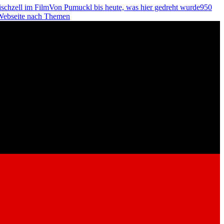
schzell im Film
Von Pumuckl bis heute, was hier gedreht wurde
950
 Webseite nach Themen