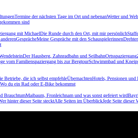
ltungen
Termine der nächsten Tage im Ort und nebenan
Wetter und We
ugekommen sind
ziergang mit Michael
Die Runde durch den Ort, mit mir persönlich
Staff
e anderen
Gespräche
Meine Gespräche mit den Schauspielerinnen
Drehte
t
Wendelstein
Der Hausberg, Zahnradbahn und Seilbahn
Ortsspaziergang
ge vom Familienspaziergang bis zur Bergtour
Schwimmbad und Kneip
e Betriebe, die ich selbst empfehle
Übernachten
Hotels, Pensionen und
Wo du ein Rad oder E-Bike bekommst
nd Brauchtum
Maibaum, Fronleichnam und was sonst gefeiert wird
Bayri
Wer hinter dieser Seite steckt
Alle Seiten im Überblick
Jede Seite dieser