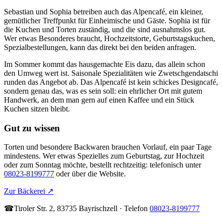
Sebastian und Sophia betreiben auch das Alpencafé, ein kleiner,
gemütlicher Treffpunkt für Einheimische und Gäste. Sophia ist für
die Kuchen und Torten zuständig, und die sind ausnahmslos gut.
Wer etwas Besonderes braucht, Hochzeitstorte, Geburtstagskuchen,
Spezialbestellungen, kann das direkt bei den beiden anfragen.
Im Sommer kommt das hausgemachte Eis dazu, das allein schon
den Umweg wert ist. Saisonale Spezialitäten wie Zwetschgendatschi
runden das Angebot ab. Das Alpencafé ist kein schickes Designcafé,
sondern genau das, was es sein soll: ein ehrlicher Ort mit gutem
Handwerk, an dem man gern auf einen Kaffee und ein Stück
Kuchen sitzen bleibt.
Gut zu wissen
Torten und besondere Backwaren brauchen Vorlauf, ein paar Tage
mindestens. Wer etwas Spezielles zum Geburtstag, zur Hochzeit
oder zum Sonntag möchte, bestellt rechtzeitig: telefonisch unter
08023-8199777
oder über die Website.
Zur Bäckerei
↗
☎
Tiroler Str. 2, 83735 Bayrischzell · Telefon
08023-8199777