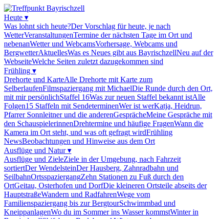
Heute
▾
Was lohnt sich heute?
Der Vorschlag für heute, je nach
Wetter
Veranstaltungen
Termine der nächsten Tage im Ort und
nebenan
Wetter und Webcams
Vorhersage, Webcams und
Bergwetter
Aktuelles
Was es Neues gibt aus Bayrischzell
Neu auf der
Webseite
Welche Seiten zuletzt dazugekommen sind
Frühling
▾
Drehorte und Karte
Alle Drehorte mit Karte zum
Selberlaufen
Filmspaziergang mit Michael
Die Runde durch den Ort,
mit mir persönlich
Staffel 16
Was zur neuen Staffel bekannt ist
Alle
Folgen
15 Staffeln mit Sendeterminen
Wer ist wer
Katja, Heidrun,
Pfarrer Sonnleitner und die anderen
Gespräche
Meine Gespräche mit
den Schauspielerinnen
Drehtermine und häufige Fragen
Wann die
Kamera im Ort steht, und was oft gefragt wird
Frühling
News
Beobachtungen und Hinweise aus dem Ort
Ausflüge und Natur
▾
Ausflüge und Ziele
Ziele in der Umgebung, nach Fahrzeit
sortiert
Der Wendelstein
Der Hausberg, Zahnradbahn und
Seilbahn
Ortsspaziergang
Zehn Stationen zu Fuß durch den
Ort
Geitau, Osterhofen und Dorf
Die kleineren Ortsteile abseits der
Hauptstraße
Wandern und Radfahren
Wege vom
Familienspaziergang bis zur Bergtour
Schwimmbad und
Kneippanlagen
Wo du im Sommer ins Wasser kommst
Winter in