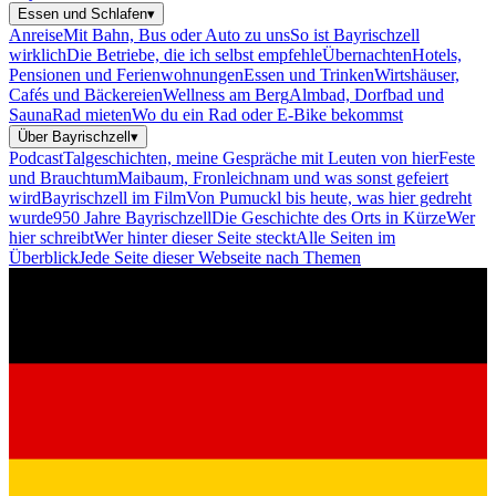
Essen und Schlafen
▾
Anreise
Mit Bahn, Bus oder Auto zu uns
So ist Bayrischzell
wirklich
Die Betriebe, die ich selbst empfehle
Übernachten
Hotels,
Pensionen und Ferienwohnungen
Essen und Trinken
Wirtshäuser,
Cafés und Bäckereien
Wellness am Berg
Almbad, Dorfbad und
Sauna
Rad mieten
Wo du ein Rad oder E-Bike bekommst
Über Bayrischzell
▾
Podcast
Talgeschichten, meine Gespräche mit Leuten von hier
Feste
und Brauchtum
Maibaum, Fronleichnam und was sonst gefeiert
wird
Bayrischzell im Film
Von Pumuckl bis heute, was hier gedreht
wurde
950 Jahre Bayrischzell
Die Geschichte des Orts in Kürze
Wer
hier schreibt
Wer hinter dieser Seite steckt
Alle Seiten im
Überblick
Jede Seite dieser Webseite nach Themen