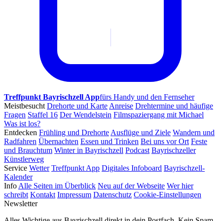
Treffpunkt Bayrischzell App
fürs Handy und den Fernseher
Meistbesucht
Drehorte und Karte
Anreise
Drehtermine und häufige
Fragen
Staffel 16
Der Wendelstein
Filmspaziergang mit Michael
Was ist los?
Entdecken
Frühling und Drehorte
Ausflüge und Ziele
Wandern und
Radfahren
Übernachten
Essen und Trinken
Bei uns vor Ort
Feste
und Brauchtum
Winter in Bayrischzell
Podcast
Bayrischzeller
Künstlerweg
Service
Wetter
Treffpunkt App
Digitales Infoboard
Bayrischzell-
Kalender
Info
Alle Seiten im Überblick
Neu auf der Webseite
Wer hier
schreibt
Kontakt
Impressum
Datenschutz
Cookie-Einstellungen
Newsletter
Alles Wichtige aus Bayrischzell direkt in dein Postfach. Kein Spam,