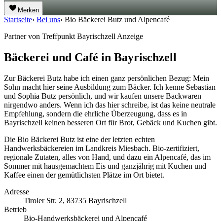
Merken
Startseite
›
Bei uns
›
Bio Bäckerei Butz und Alpencafé
Partner von Treffpunkt Bayrischzell
Anzeige
Bäckerei und Café in Bayrischzell
Zur Bäckerei Butz habe ich einen ganz persönlichen Bezug: Mein
Sohn macht hier seine Ausbildung zum Bäcker. Ich kenne Sebastian
und Sophia Butz persönlich, und wir kaufen unsere Backwaren
nirgendwo anders. Wenn ich das hier schreibe, ist das keine neutrale
Empfehlung, sondern die ehrliche Überzeugung, dass es in
Bayrischzell keinen besseren Ort für Brot, Gebäck und Kuchen gibt.
Die Bio Bäckerei Butz ist eine der letzten echten
Handwerksbäckereien im Landkreis Miesbach. Bio-zertifiziert,
regionale Zutaten, alles von Hand, und dazu ein Alpencafé, das im
Sommer mit hausgemachtem Eis und ganzjährig mit Kuchen und
Kaffee einen der gemütlichsten Plätze im Ort bietet.
Adresse
Tiroler Str. 2, 83735 Bayrischzell
Betrieb
Bio-Handwerksbäckerei und Alpencafé