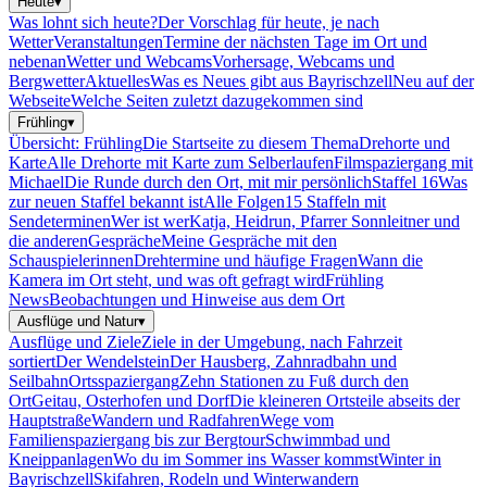
Heute
▾
Was lohnt sich heute?
Der Vorschlag für heute, je nach
Wetter
Veranstaltungen
Termine der nächsten Tage im Ort und
nebenan
Wetter und Webcams
Vorhersage, Webcams und
Bergwetter
Aktuelles
Was es Neues gibt aus Bayrischzell
Neu auf der
Webseite
Welche Seiten zuletzt dazugekommen sind
Frühling
▾
Übersicht: Frühling
Die Startseite zu diesem Thema
Drehorte und
Karte
Alle Drehorte mit Karte zum Selberlaufen
Filmspaziergang mit
Michael
Die Runde durch den Ort, mit mir persönlich
Staffel 16
Was
zur neuen Staffel bekannt ist
Alle Folgen
15 Staffeln mit
Sendeterminen
Wer ist wer
Katja, Heidrun, Pfarrer Sonnleitner und
die anderen
Gespräche
Meine Gespräche mit den
Schauspielerinnen
Drehtermine und häufige Fragen
Wann die
Kamera im Ort steht, und was oft gefragt wird
Frühling
News
Beobachtungen und Hinweise aus dem Ort
Ausflüge und Natur
▾
Ausflüge und Ziele
Ziele in der Umgebung, nach Fahrzeit
sortiert
Der Wendelstein
Der Hausberg, Zahnradbahn und
Seilbahn
Ortsspaziergang
Zehn Stationen zu Fuß durch den
Ort
Geitau, Osterhofen und Dorf
Die kleineren Ortsteile abseits der
Hauptstraße
Wandern und Radfahren
Wege vom
Familienspaziergang bis zur Bergtour
Schwimmbad und
Kneippanlagen
Wo du im Sommer ins Wasser kommst
Winter in
Bayrischzell
Skifahren, Rodeln und Winterwandern