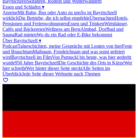
Bayrischzell
Skifahren, Rodeln und Winterwandern
Essen und Schlafen
▾
Anreise
Mit Bahn, Bus oder Auto zu uns
So ist Bayrischzell
wirklich
Die Betriebe, die ich selbst empfehle
Übernachten
Hotels,
Pensionen und Ferienwohnungen
Essen und Trinken
Wirtshäuser,
Cafés und Bäckereien
Wellness am Berg
Almbad, Dorfbad und
Sauna
Rad mieten
Wo du ein Rad oder E-Bike bekommst
Über Bayrischzell
▾
Podcast
Talgeschichten, meine Gespräche mit Leuten von hier
Feste
und Brauchtum
Maibaum, Fronleichnam und was sonst gefeiert
wird
Bayrischzell im Film
Von Pumuckl bis heute, was hier gedreht
wurde
950 Jahre Bayrischzell
Die Geschichte des Orts in Kürze
Wer
hier schreibt
Wer hinter dieser Seite steckt
Alle Seiten im
Überblick
Jede Seite dieser Webseite nach Themen