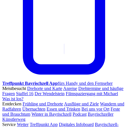
Treffpunkt Bayrischzell App
fürs Handy und den Fernseher
Meistbesucht
Drehorte und Karte
Anreise
Drehtermine und häufige
Fragen
Staffel 16
Der Wendelstein
Filmspaziergang mit Michael
Was ist los?
Entdecken
Frühling und Drehorte
Ausflüge und Ziele
Wandern und
Radfahren
Übernachten
Essen und Trinken
Bei uns vor Ort
Feste
und Brauchtum
Winter in Bayrischzell
Podcast
Bayrischzeller
Künstlerweg
Service
Wetter
Treffpunkt App
Digitales Infoboard
Bayrischzell-