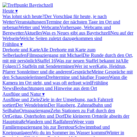
Heute
▾
Was lohnt sich heute?
Der Vorschlag für heute, je nach
Wetter
Veranstaltungen
Termine der nächsten Tage im Ort und
nebenan
Wetter und Webcams
Vorhersage, Webcams und
Bergwetter
Aktuelles
Was es Neues gibt aus Bayrischzell
Neu auf der
Webseite
Welche Seiten zuletzt dazugekommen sind
Frühling
▾
Drehorte und Karte
Alle Drehorte mit Karte zum
Selberlaufen
Filmspaziergang mit Michael
Die Runde durch den Ort,
mit mir persönlich
Staffel 16
Was zur neuen Staffel bekannt ist
Alle
Folgen
15 Staffeln mit Sendeterminen
Wer ist wer
Katja, Heidrun,
Pfarrer Sonnleitner und die anderen
Gespräche
Meine Gespräche mit
den Schauspielerinnen
Drehtermine und häufige Fragen
Wann die
Kamera im Ort steht, und was oft gefragt wird
Frühling
News
Beobachtungen und Hinweise aus dem Ort
Ausflüge und Natur
▾
Ausflüge und Ziele
Ziele in der Umgebung, nach Fahrzeit
sortiert
Der Wendelstein
Der Hausberg, Zahnradbahn und
Seilbahn
Ortsspaziergang
Zehn Stationen zu Fuß durch den
Ort
Geitau, Osterhofen und Dorf
Die kleineren Ortsteile abseits der
Hauptstraße
Wandern und Radfahren
Wege vom
Familienspaziergang bis zur Bergtour
Schwimmbad und
Kneippanlagen
Wo du im Sommer ins Wasser kommst
Winter in