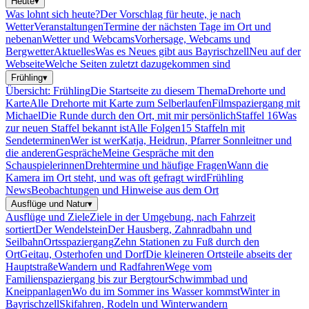
Heute
▾
Was lohnt sich heute?
Der Vorschlag für heute, je nach
Wetter
Veranstaltungen
Termine der nächsten Tage im Ort und
nebenan
Wetter und Webcams
Vorhersage, Webcams und
Bergwetter
Aktuelles
Was es Neues gibt aus Bayrischzell
Neu auf der
Webseite
Welche Seiten zuletzt dazugekommen sind
Frühling
▾
Übersicht: Frühling
Die Startseite zu diesem Thema
Drehorte und
Karte
Alle Drehorte mit Karte zum Selberlaufen
Filmspaziergang mit
Michael
Die Runde durch den Ort, mit mir persönlich
Staffel 16
Was
zur neuen Staffel bekannt ist
Alle Folgen
15 Staffeln mit
Sendeterminen
Wer ist wer
Katja, Heidrun, Pfarrer Sonnleitner und
die anderen
Gespräche
Meine Gespräche mit den
Schauspielerinnen
Drehtermine und häufige Fragen
Wann die
Kamera im Ort steht, und was oft gefragt wird
Frühling
News
Beobachtungen und Hinweise aus dem Ort
Ausflüge und Natur
▾
Ausflüge und Ziele
Ziele in der Umgebung, nach Fahrzeit
sortiert
Der Wendelstein
Der Hausberg, Zahnradbahn und
Seilbahn
Ortsspaziergang
Zehn Stationen zu Fuß durch den
Ort
Geitau, Osterhofen und Dorf
Die kleineren Ortsteile abseits der
Hauptstraße
Wandern und Radfahren
Wege vom
Familienspaziergang bis zur Bergtour
Schwimmbad und
Kneippanlagen
Wo du im Sommer ins Wasser kommst
Winter in
Bayrischzell
Skifahren, Rodeln und Winterwandern