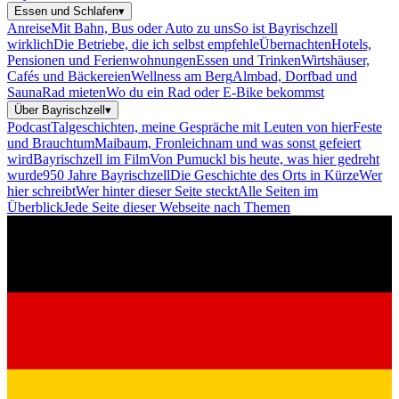
Essen und Schlafen
▾
Anreise
Mit Bahn, Bus oder Auto zu uns
So ist Bayrischzell
wirklich
Die Betriebe, die ich selbst empfehle
Übernachten
Hotels,
Pensionen und Ferienwohnungen
Essen und Trinken
Wirtshäuser,
Cafés und Bäckereien
Wellness am Berg
Almbad, Dorfbad und
Sauna
Rad mieten
Wo du ein Rad oder E-Bike bekommst
Über Bayrischzell
▾
Podcast
Talgeschichten, meine Gespräche mit Leuten von hier
Feste
und Brauchtum
Maibaum, Fronleichnam und was sonst gefeiert
wird
Bayrischzell im Film
Von Pumuckl bis heute, was hier gedreht
wurde
950 Jahre Bayrischzell
Die Geschichte des Orts in Kürze
Wer
hier schreibt
Wer hinter dieser Seite steckt
Alle Seiten im
Überblick
Jede Seite dieser Webseite nach Themen