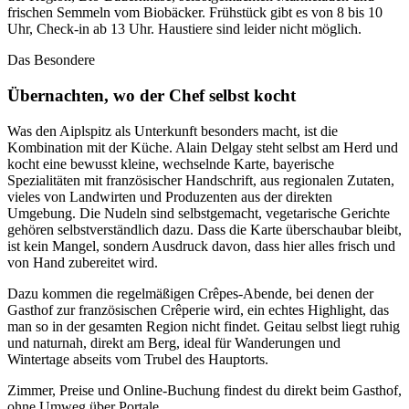
frischen Semmeln vom Biobäcker. Frühstück gibt es von 8 bis 10
Uhr, Check-in ab 13 Uhr. Haustiere sind leider nicht möglich.
Das Besondere
Übernachten, wo der Chef selbst kocht
Was den Aiplspitz als Unterkunft besonders macht, ist die
Kombination mit der Küche. Alain Delgay steht selbst am Herd und
kocht eine bewusst kleine, wechselnde Karte, bayerische
Spezialitäten mit französischer Handschrift, aus regionalen Zutaten,
vieles von Landwirten und Produzenten aus der direkten
Umgebung. Die Nudeln sind selbstgemacht, vegetarische Gerichte
gehören selbstverständlich dazu. Dass die Karte überschaubar bleibt,
ist kein Mangel, sondern Ausdruck davon, dass hier alles frisch und
von Hand zubereitet wird.
Dazu kommen die regelmäßigen Crêpes-Abende, bei denen der
Gasthof zur französischen Crêperie wird, ein echtes Highlight, das
man so in der gesamten Region nicht findet. Geitau selbst liegt ruhig
und naturnah, direkt am Berg, ideal für Wanderungen und
Wintertage abseits vom Trubel des Hauptorts.
Zimmer, Preise und Online-Buchung findest du direkt beim Gasthof,
ohne Umweg über Portale.