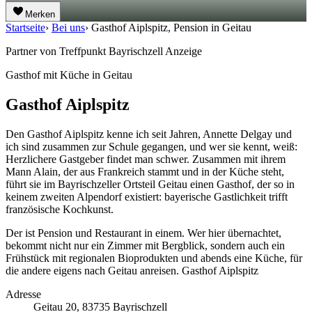
Merken
Startseite
›
Bei uns
›
Gasthof Aiplspitz, Pension in Geitau
Partner von Treffpunkt Bayrischzell
Anzeige
Gasthof mit Küche in Geitau
Gasthof Aiplspitz
Den Gasthof Aiplspitz kenne ich seit Jahren, Annette Delgay und
ich sind zusammen zur Schule gegangen, und wer sie kennt, weiß:
Herzlichere Gastgeber findet man schwer. Zusammen mit ihrem
Mann Alain, der aus Frankreich stammt und in der Küche steht,
führt sie im Bayrischzeller Ortsteil Geitau einen Gasthof, der so in
keinem zweiten Alpendorf existiert: bayerische Gastlichkeit trifft
französische Kochkunst.
Der ist Pension und Restaurant in einem. Wer hier übernachtet,
bekommt nicht nur ein Zimmer mit Bergblick, sondern auch ein
Frühstück mit regionalen Bioprodukten und abends eine Küche, für
die andere eigens nach Geitau anreisen. Gasthof Aiplspitz
Adresse
Geitau 20, 83735 Bayrischzell