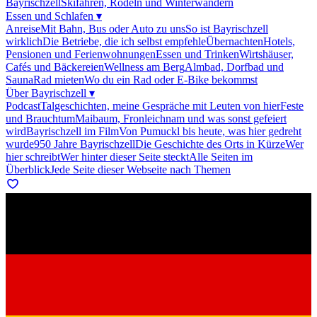
Bayrischzell
Skifahren, Rodeln und Winterwandern
Essen und Schlafen
▾
Anreise
Mit Bahn, Bus oder Auto zu uns
So ist Bayrischzell
wirklich
Die Betriebe, die ich selbst empfehle
Übernachten
Hotels,
Pensionen und Ferienwohnungen
Essen und Trinken
Wirtshäuser,
Cafés und Bäckereien
Wellness am Berg
Almbad, Dorfbad und
Sauna
Rad mieten
Wo du ein Rad oder E-Bike bekommst
Über Bayrischzell
▾
Podcast
Talgeschichten, meine Gespräche mit Leuten von hier
Feste
und Brauchtum
Maibaum, Fronleichnam und was sonst gefeiert
wird
Bayrischzell im Film
Von Pumuckl bis heute, was hier gedreht
wurde
950 Jahre Bayrischzell
Die Geschichte des Orts in Kürze
Wer
hier schreibt
Wer hinter dieser Seite steckt
Alle Seiten im
Überblick
Jede Seite dieser Webseite nach Themen